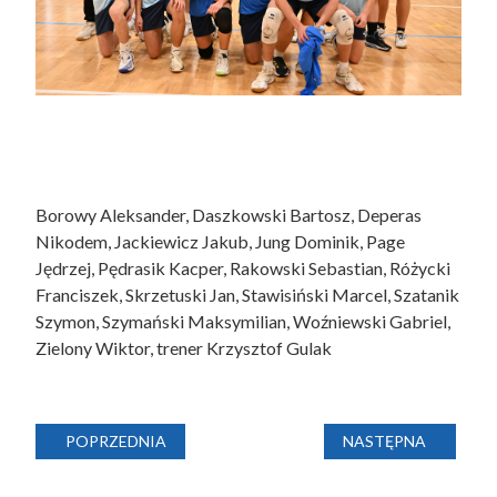
Borowy Aleksander,
Daszkowski Bartosz,
Deperas
Nikodem,
Jackiewicz Jakub,
Jung Dominik,
Page
Jędrzej,
Pędrasik Kacper,
Rakowski Sebastian,
Różycki
Franciszek,
Skrzetuski Jan,
Stawisiński Marcel,
Szatanik
Szymon,
Szymański Maksymilian,
Woźniewski Gabriel,
Zielony Wiktor, trener Krzysztof Gulak
POPRZEDNIA STRONA: MŁODZICZKI 3
NASTĘPNA STRONA:
POPRZEDNIA
NASTĘPNA