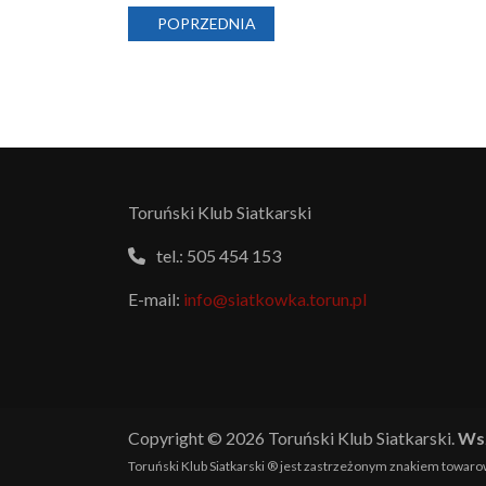
POPRZEDNIA STRONA: AUSTRALIAN FREESTY
POPRZEDNIA
Toruński Klub Siatkarski
tel.: 505 454 153
E-mail:
info@siatkowka.torun.pl
Copyright © 2026 Toruński Klub Siatkarski.
Wsz
Toruński Klub Siatkarski
® jest zastrzeżonym znakiem towarow