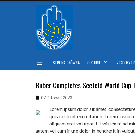
STRONA GŁÓWNA
O KLUBIE
ZESPOŁY L
Riiber Completes Seefeld World Cup T
07 listopad 2023
Lorem ipsum dolor sit amet, consecteture
quis nostrud exercitation. Lorem ipsum 
aliquam erat volutpat. Ut wisi enim ad mi
autem vel eum iriure dolor in hendrerit in vulput