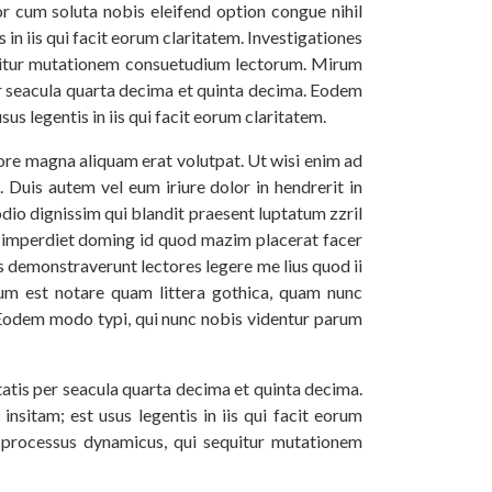
or cum soluta nobis eleifend option congue nihil
n iis qui facit eorum claritatem. Investigationes
equitur mutationem consuetudium lectorum. Mirum
r seacula quarta decima et quinta decima. Eodem
us legentis in iis qui facit eorum claritatem.
ore magna aliquam erat volutpat. Ut wisi enim ad
 Duis autem vel eum iriure dolor in hendrerit in
 odio dignissim qui blandit praesent luptatum zzril
il imperdiet doming id quod mazim placerat facer
es demonstraverunt lectores legere me lius quod ii
um est notare quam littera gothica, quam nunc
 Eodem modo typi, qui nunc nobis videntur parum
tis per seacula quarta decima et quinta decima.
nsitam; est usus legentis in iis qui facit eorum
am processus dynamicus, qui sequitur mutationem