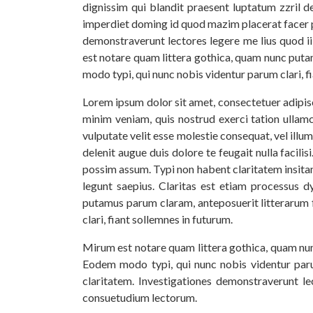
dignissim qui blandit praesent luptatum zzril d
imperdiet doming id quod mazim placerat facer po
demonstraverunt lectores legere me lius quod i
est notare quam littera gothica, quam nunc put
modo typi, qui nunc nobis videntur parum clari, fi
Lorem ipsum dolor sit amet, consectetuer adipis
minim veniam, quis nostrud exerci tation ullamc
vulputate velit esse molestie consequat, vel illum
delenit augue duis dolore te feugait nulla faci
possim assum. Typi non habent claritatem insitam;
legunt saepius. Claritas est etiam processus
putamus parum claram, anteposuerit litterarum 
clari, fiant sollemnes in futurum.
Mirum est notare quam littera gothica, quam nu
Eodem modo typi, qui nunc nobis videntur parum 
claritatem. Investigationes demonstraverunt le
consuetudium lectorum.