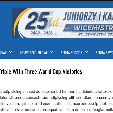
IGOWE
GRUPY SZKOLENIOWE
STREFA RODZICA
STREFA ZAW
riple With Three World Cup Victories
t adipisicing elit sed do eiuse smod tempor incididunt ut labore 
dolor sit amet, consectetuer adipiscing elit, sed diam nonummy 
nim veniam, quis nostrud exerci tation ullamcorper suscipit lobor
ate velit esse molestie consequat, vel illum dolore eu feugiat null