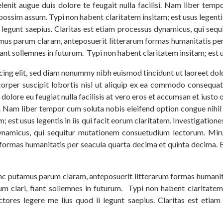
elenit augue duis dolore te feugait nulla facilisi. Nam liber temp
ssim assum. Typi non habent claritatem insitam; est usus legentis i
i legunt saepius. Claritas est etiam processus dynamicus, qui s
amus parum claram, anteposuerit litterarum formas humanitatis pe
ant sollemnes in futurum. Typi non habent claritatem insitam; est us
cing elit, sed diam nonummy nibh euismod tincidunt ut laoreet dol
orper suscipit lobortis nisl ut aliquip ex ea commodo consequat.
 dolore eu feugiat nulla facilisis at vero eros et accumsan et iusto
lisi. Nam liber tempor cum soluta nobis eleifend option congue nih
 est usus legentis in iis qui facit eorum claritatem. Investigation
 dynamicus, qui sequitur mutationem consuetudium lectorum. Mir
formas humanitatis per seacula quarta decima et quinta decima.
nc putamus parum claram, anteposuerit litterarum formas humanita
clari, fiant sollemnes in futurum. Typi non habent claritatem i
ctores legere me lius quod ii legunt saepius. Claritas est eti