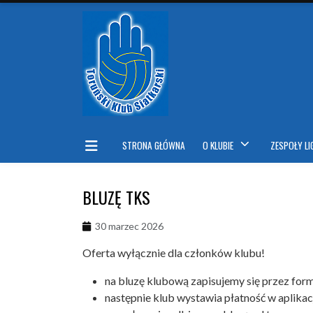
STRONA GŁÓWNA
O KLUBIE
ZESPOŁY L
BLUZĘ TKS
30 marzec 2026
Oferta wyłącznie dla członków klubu!
na bluzę klubową zapisujemy się przez for
następnie klub wystawia płatność w aplikac