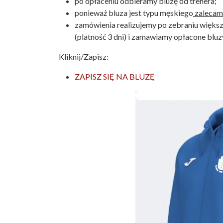
po opłaceniu odbieramy bluzę od trenera;
ponieważ bluza jest typu męskiego
zalecamy
zamówienia realizujemy po zebraniu większe
(platność 3 dni) i zamawiamy opłacone bluz
Kliknij/Zapisz:
ZAPISZ SIĘ NA BLUZĘ