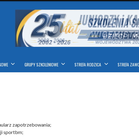
IGOWE
GRUPY SZKOLENIOWE
STREFA RODZICA
STREFA ZAW
mularz zapotrzebowania;
ji sportbm;